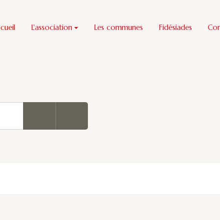
cueil
L'association
Les communes
Fidésiades
Co