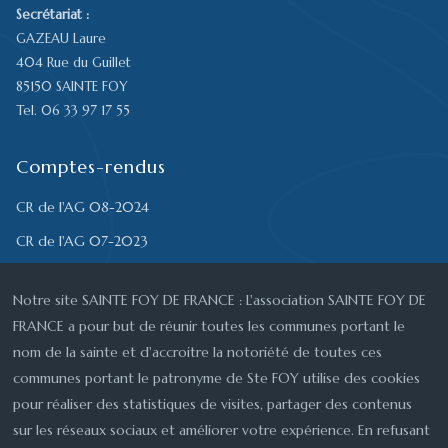
Secrétariat :
GAZEAU Laure
404 Rue du Guillet
85150 SAINTE FOY
Tel. 06 33 97 17 55
Comptes-rendus
CR de l'AG 08-2024
CR de l'AG 07-2023
CR de l'AGE 07-2023
Notre site SAINTE FOY DE FRANCE : L'association SAINTE FOY DE
CR de l'AG 08-2022
FRANCE a pour but de réunir toutes les communes portant le
CR du 15-05-2022
nom de la sainte et d'accroitre la notoriété de toutes ces
CR du 21-08-2021
communes portant le patronyme de Ste FOY utilise des cookies
pour réaliser des statistiques de visites, partager des contenus
CR du 10-10-2020
sur les réseaux sociaux et améliorer votre expérience. En refusant