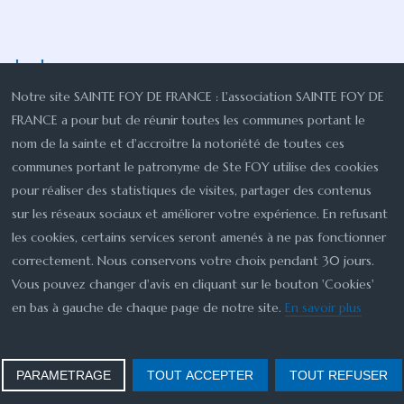
Le bureau
Notre site SAINTE FOY DE FRANCE : L'association SAINTE FOY DE
18.Jan
FRANCE a pour but de réunir toutes les communes portant le
5681
nom de la sainte et d'accroitre la notoriété de toutes ces
Le premier bureau élu lors de la constituante en 1998.
communes portant le patronyme de Ste FOY utilise des cookies
Président :
Michel MAUMONT
Secrétaire
...
pour réaliser des statistiques de visites, partager des contenus
Lire la suite : ...
sur les réseaux sociaux et améliorer votre expérience. En refusant
les cookies, certains services seront amenés à ne pas fonctionner
correctement. Nous conservons votre choix pendant 30 jours.
But de l'association Sainte Foy de France
Vous pouvez changer d'avis en cliquant sur le bouton 'Cookies'
en bas à gauche de chaque page de notre site.
En savoir plus
18.Jan
8905
L’association a pour but : Accroitre la notoriété de toutes
PARAMETRAGE
TOUT ACCEPTER
TOUT REFUSER
les communes portant le patronyme de...